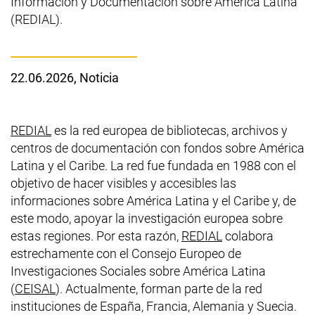
Información y Documentación sobre América Latina
(REDIAL).
22.06.2026
, Noticia
(enlace externo, abre una nueva ventana)
REDIAL
es la red europea de bibliotecas, archivos y
centros de documentación con fondos sobre América
Latina y el Caribe. La red fue fundada en 1988 con el
objetivo de hacer visibles y accesibles las
informaciones sobre América Latina y el Caribe y, de
este modo, apoyar la investigación europea sobre
(enlace externo,
estas regiones. Por esta razón,
REDIAL
colabora
estrechamente con el Consejo Europeo de
Investigaciones Sociales sobre América Latina
(enlace externo, abre una nueva ventana)
(
CEISAL
). Actualmente, forman parte de la red
instituciones de España, Francia, Alemania y Suecia.