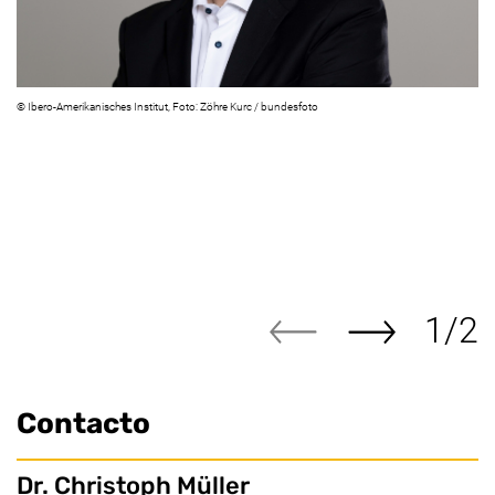
©
Ibero-Amerikanisches Institut, Foto: Zöhre Kurc / bundesfoto
1/2
Mu
Imagen siguient
Imagen anterior
Contacto
Dr. Christoph Müller