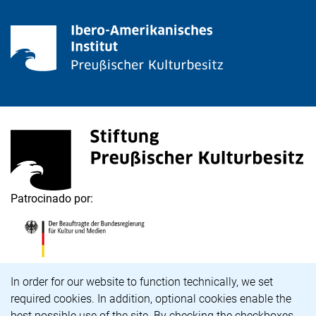
<span lang="de">Stiftung Preußischer Kulturbesitz</s
(enlace externo, abre una nueva ventana)
Patrocinado por:
<span lang="de">Die Beauftragte der Bundesregierung
(enlace externo, abre una nueva ventana)
Aviso de cookies
In order for our website to function technically, we set
required cookies. In addition, optional cookies enable the
Carrera profesional
best possible use of the site. By checking the checkboxes