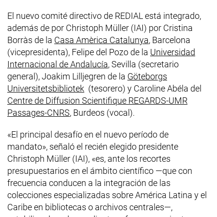
El nuevo comité directivo de REDIAL está integrado,
además de por
Christoph Müller
(IAI) por Cristina
(enlace externo, 
Borràs de la
Casa Amèrica Catalunya
, Barcelona
(vicepresidenta), Felipe del Pozo de la
Universidad
(enlace externo, abre una nu
Internacional de Andalucía
, Sevilla (secretario
general), Joakim Lilljegren de la
Göteborgs
(enlace externo, abre una nueva ve
Universitetsbibliotek
(tesorero) y
Caroline Abéla
del
Centre de Diffusion Scientifique REGARDS-UMR
(enlace externo, abre una nueva venta
Passages-CNRS
, Burdeos (vocal).
«El principal desafío en el nuevo período de
mandato», señaló el recién elegido presidente
Christoph Müller
(IAI), «es, ante los recortes
presupuestarios en el ámbito científico —que con
frecuencia conducen a la integración de las
colecciones especializadas sobre América Latina y el
Caribe en bibliotecas o archivos centrales—,