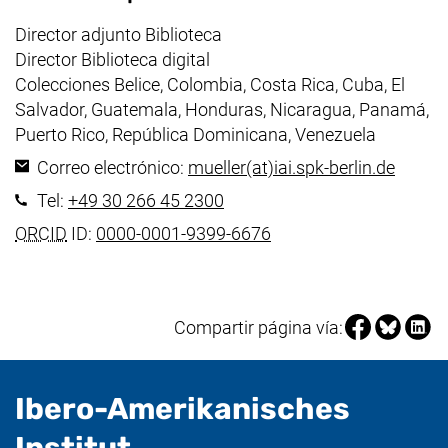
Área de trabajo:
Director adjunto Biblioteca
Director Biblioteca digital
Colecciones Belice, Colombia, Costa Rica, Cuba, El
Salvador, Guatemala, Honduras, Nicaragua, Panamá,
Puerto Rico, República Dominicana, Venezuela
(abre s
Correo electrónico:
mueller​(at)​iai.spk-berlin.de
(inicia una llamada telefónica
Tel:
+49 30 266 45 2300
(enlace externo, abre 
ORCID
ID:
0000-0001-9399-6676
Compartir pá
Compartir
Compa
Compartir página vía:
Ibero-Amerikanisches
- Información útil