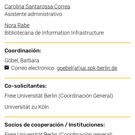
(enlace externo, abre una 
Carolina Santarossa Correa
Asistente administrativo
(enlace externo, abre una nueva ventana)
Nora Rabe
Bibliotecaria de Information Infrastructure
Coordinación:
Göbel, Barbara
(abre su
Correo electrónico:
goebel​(at)​iai.spk-berlin.de
Co-solicitantes:
Freie Universität Berlin (Coordinación General)
Universität zu Köln
Socios de cooperación / Instituciones:
Freie Universität Berlin (Coordinación general)