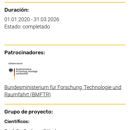
Puntos clave
Duración:
01.01.2020 - 31.03.2026
Estado: completado
Patrocinadores:
Bundesministerium für Forschung, Technologie und
(enlace externo, abre una nueva ve
Raumfahrt (BMFTR)
Grupo de proyecto:
Científicos: