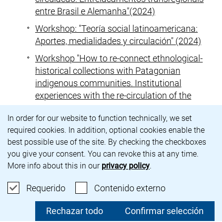
entre Brasil e Alemanha
"(2024)
Workshop
: "Teoría social latinoamericana:
Aportes, medialidades y circulación" (2024)
Workshop "How to re-connect ethnological-
historical collections with Patagonian
indigenous communities. Institutional
experiences with the re-circulation of the
Robert Lehmann-Nitsche (1874-1938)
Aviso de cookies
In order for our website to function technically, we set
collection
" (2024)
required cookies. In addition, optional cookies enable the
Workshop: "When Conviviality Hides
best possible use of the site. By checking the checkboxes
Inequality: On Brazilian Racial Democracy"
you give your consent. You can revoke this at any time.
(2024)
More info about this in our
privacy policy
.
Workshop
: "La edición popular en América
Aceptar cookies requeridas
: Aceptar cont
Requerido
Contenido externo
Latina: Proyecciones pedagógicas y
construcción de imaginarios en contextos
Rechazar todo
Confirmar selección
conviviales" (2023)