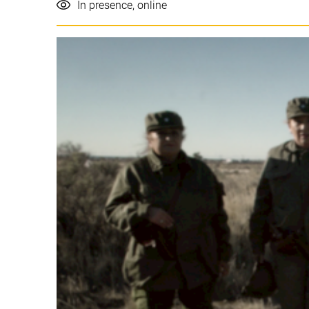
Realisation
In presence, online