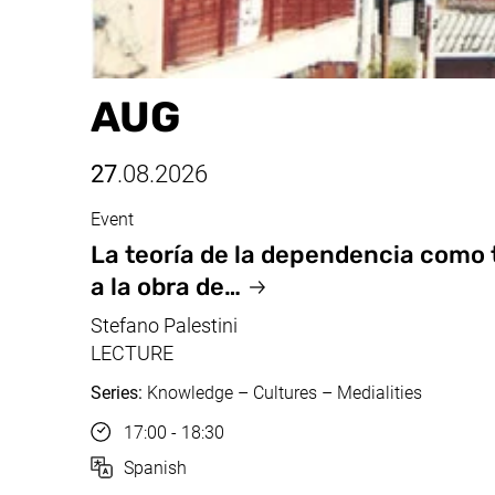
AUG
27
.08.2026
Event
Aug, 27.08.2026
La teoría de la dependencia como 
a la obra de…
Stefano Palestini
LECTURE
Series:
Knowledge – Cultures – Medialities
Time
17:00 - 18:30
Language
Spanish