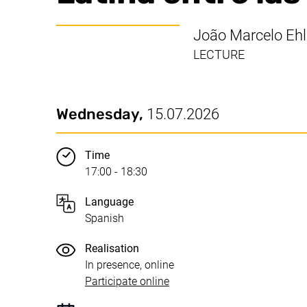
João Marcelo Ehl
LECTURE
Date / duration:
Key information
Wednesday,
15.07.2026
Time
17:00 - 18:30
Language
Spanish
Realisation
In presence, online
(external link, opens in a n
Participate online