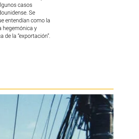
 algunos casos
adounidense. Se
que entendían como la
gía hegemónica y
 de la “exportación”.