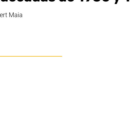
ert Maia
ew window)