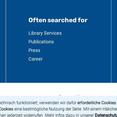
Often searched for
ation
Library Services
Publications
Press
Career
<span lang="de"
(external link,
Supported by:
g Preußischer Kulturbesitz</span>
 a new window)
echnisch funktioniert, verwenden wir dafür
erforderliche Cookies
Cookies
eine bestmögliche Nutzung der Seite. Mit einem Häkchen
nen jederzeit widerrufen. Mehr Infos dazu in unserer
Datenschut