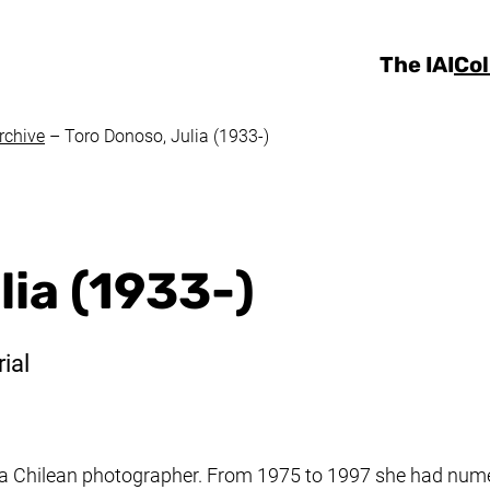
Skip to main content
The IAI
Col
rchive
–
Toro Donoso, Julia (1933-)
lia (1933-)
ial
s a Chilean photographer. From 1975 to 1997 she had nu