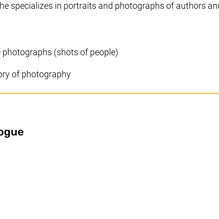
 She specializes in portraits and photographs of authors an
 photographs (shots of people)
tory of photography
(external link, opens in a new window
logue