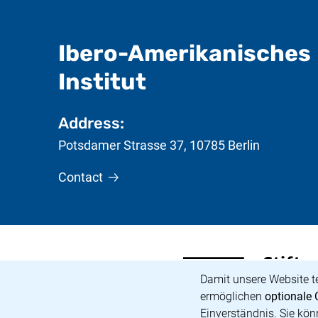
Ibero-Amerikanisches
- useful inform
Institut
Address:
Potsdamer Strasse 37
,
10785
Berlin
Contact
<span lang="de">Stiftun
(external link, opens in
Cookie Notice
Damit unsere Website t
ermöglichen
optionale 
Einverständnis. Sie kön