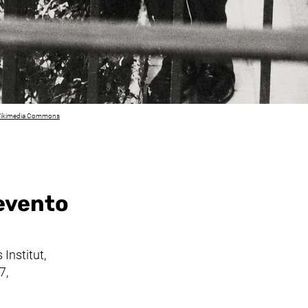
(enlace externo, abre una nueva ventana)
ikimedia Commons
 evento
Institut,
7,