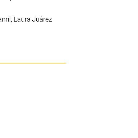
nni, Laura Juárez
una nueva ventana)