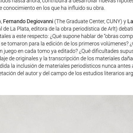
dos hasta ahora, contribuirá a desarrollar nuevas hipótesi
e conocimiento en los que ha influido su obra.
o,
Fernando Degiovanni
(
The Graduate Center, CUNY
) y
La
 de La Plata, editora de la obra periodística de Arlt) deba
les a este respecto: ¿Qué supone hablar de “obras compl
s se tomaron para la edición de los primeros volúmenes? 
en juego en cada tomo ya editado? ¿Qué dificultades supus
je de originales y la transcripción de los materiales dañ
dida la inclusión de materiales periodísticos nunca antes
etación del autor y del campo de los estudios literarios ar