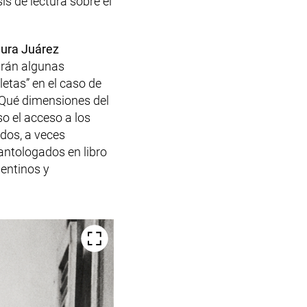
s de lectura sobre el
ura Juárez
tirán algunas
etas” en el caso de
¿Qué dimensiones del
o el acceso a los
ados, a veces
 antologados en libro
gentinos y