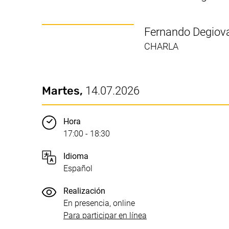
Fernando Degiova
CHARLA
Fecha / Duración:
Puntos clave
Martes,
14.07.2026
Hora
17:00 - 18:30
Idioma
Español
Realización
En presencia, online
(enlace externo, abre 
Para participar en línea