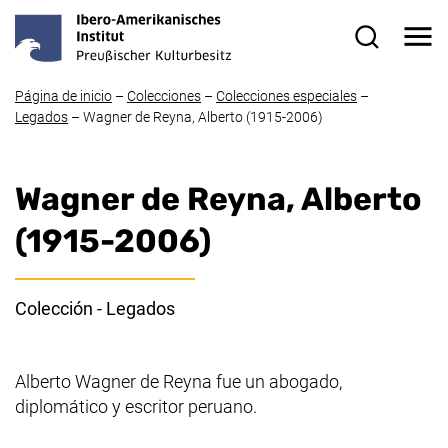
Ir directamente al contenido
Me
Formulario
Página de inicio
–
Colecciones
–
Colecciones especiales
–
Legados
–
Wagner de Reyna, Alberto (1915-2006)
Wagner de Reyna, Alberto
(1915-2006)
Colección - Legados
Alberto Wagner de Reyna fue un abogado,
diplomático y escritor peruano.