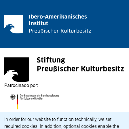
<span lang="de">Stiftung Preußischer Kulturbesitz</s
(enlace externo, abre una nueva ventana)
Patrocinado por:
<span lang="de">Die Beauftragte der Bundesregierung
(enlace externo, abre una nueva ventana)
Aviso de cookies
In order for our website to function technically, we set
required cookies. In addition, optional cookies enable the
Carrera profesional