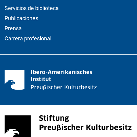
Servicios de biblioteca
Publicaciones
Prensa
Carrera profesional
<span lang="de">Stiftung Preußischer Kulturbesitz</s
(enlace externo, abre una nueva ventana)