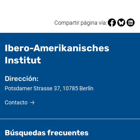
Compartir pá
Compartir
Compa
Compartir página vía:
Ibero-Amerikanisches
- Información útil
Institut
Dirección:
Potsdamer Strasse 37
,
10785
Berlín
Contacto
Búsquedas frecuentes