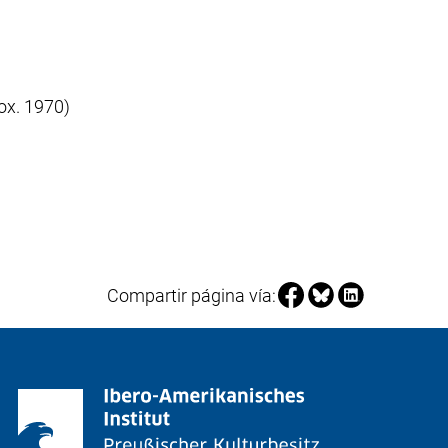
ox. 1970)
Compartir página en F
Compartir página 
Compartir pág
Compartir página vía: