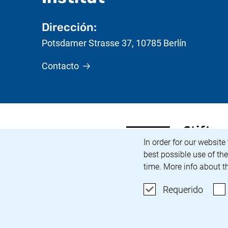
Dirección:
Potsdamer Strasse 37
,
10785
Berlín
Contacto
<span lang="de">Stiftung
(enlace externo, abre un
Aviso de cookies
In order for our website
best possible use of th
time. More info about t
Acepta
Requerido
Carrera profesional
Accesibilidad
Aviso legal y 