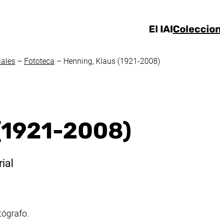
Ir directamente al contenido
El IAI
Coleccio
iales
–
Fototeca
–
Henning, Klaus (1921-2008)
(1921-2008)
ial
tógrafo.