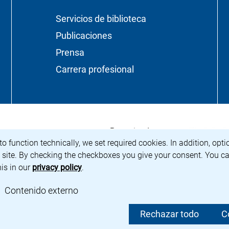
Servicios de biblioteca
Publicaciones
Prensa
Carrera profesional
<span lang="d
(enlace extern
Patrocinado por:
 Preußischer Kulturbesitz</span>
a nueva ventana)
 to function technically, we set required cookies. In addition, opt
e site. By checking the checkboxes you give your consent. You ca
his in our
privacy policy
.
r cookies requeridas
: Aceptar contenido/cookies externas
Contenido externo
política de privacidad
Protección de datos
Configuración d
Rechazar todo
C