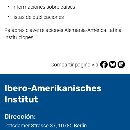
informaciones sobre países
listas de publicaciones
Palabras clave: relaciones Alemania-América Latina,
instituciones
Compartir pá
Compartir
Compa
Compartir página vía:
Ibero-Amerikanisches
- Información útil
Institut
Dirección:
Potsdamer Strasse 37
,
10785
Berlín