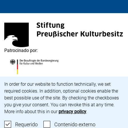
<span lang="de">Stiftung Preußischer Kulturbesitz</s
(enlace externo, abre una nueva ventana)
Patrocinado por:
<span lang="de">Die Beauftragte der Bundesregierung
(enlace externo, abre una nueva ventana)
Aviso de cookies
In order for our website to function technically, we set
required cookies. In addition, optional cookies enable the
Carrera profesional
best possible use of the site. By checking the checkboxes
Accesibilidad
you give your consent. You can revoke this at any time.
Aviso legal y política de privacidad
More info about this in our
privacy policy
.
Protección de datos
Configuración de cookies
Aceptar cookies requeridas
: Aceptar cont
Requerido
Contenido externo
nuestra página de Bluesky (enlace externo, abre una 
nuestra página de Instagram (enlace externo, abr
nuestra página de Facebook (enlace externo, 
nuestra página de YouTube (enlace externo