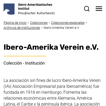
Ir directamente al contenido
Me
Formulario
Página de inicio
–
Colecciones
–
Colecciones especiales
–
Archivos de instituciones
–
Ibero-Amerika Verein e.V.
Ibero-Amerika Verein e.V.
Colección - Institución
La asociación sin fines de lucro Ibero-Amerika Verein
(IAV, Asociación Empresarial para Iberoamérica) fue
fundada en 1916 en Hamburgo. Fomenta las
relaciones económicas entre Alemania, América
Latina, el Caribe y la península ibérica. La asociación