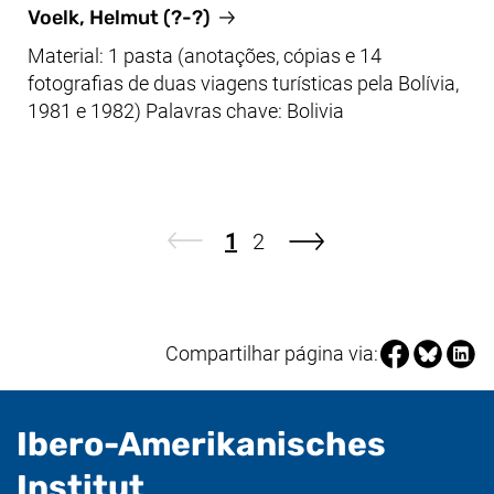
Voelk, Helmut (?-?)
Material: 1 pasta (anotações, cópias e 14
fotografias de duas viagens turísticas pela Bolívia,
1981 e 1982) Palavras chave: Bolivia
Página
Página
1
2
próxima página
Compartilhar 
Compartil
Compa
Compartilhar página via:
Ibero-Amerikanisches
- Informações úteis
Institut