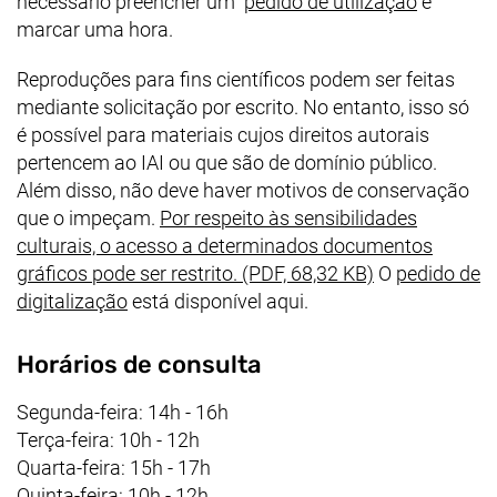
necessário preencher um
pedido de utilização
e
marcar uma hora.
Reproduções para fins científicos podem ser feitas
mediante solicitação por escrito. No entanto, isso só
é possível para materiais cujos direitos autorais
pertencem ao IAI ou que são de domínio público.
Além disso, não deve haver motivos de conservação
que o impeçam.
Por respeito às sensibilidades
culturais, o acesso a determinados documentos
(abre uma nova
gráficos pode ser restrito. (PDF, 68,32 KB)
O
pedido de
digitalização
está disponível aqui.
Horários de consulta
Segunda-feira: 14h - 16h
Terça-feira: 10h - 12h
Quarta-feira: 15h - 17h
Quinta-feira: 10h - 12h