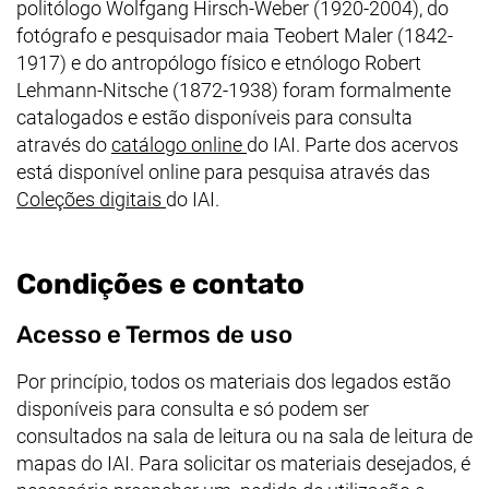
politólogo Wolfgang Hirsch-Weber (1920-2004), do
fotógrafo e pesquisador maia Teobert Maler (1842-
1917) e do antropólogo físico e etnólogo Robert
Lehmann-Nitsche (1872-1938) foram formalmente
catalogados e estão disponíveis para consulta
(link externo, abre uma nova
através do
catálogo online
do IAI. Parte dos acervos
está disponível online para pesquisa através das
(link externo, abre uma nova janela)
Coleções digitais
do IAI.
Condições e contato
Acesso e Termos de uso
Por princípio, todos os materiais dos legados estão
disponíveis para consulta e só podem ser
consultados na sala de leitura ou na sala de leitura de
mapas do IAI. Para solicitar os materiais desejados, é