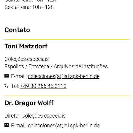
Sexta-feira: 10h - 12h
Contato
Toni Matzdorf
Área de trabalho:
Coleções especiais
Espólios / Fototeca / Arquivos de instituções
(abre seu clien
E-mail:
colecciones​(at)​iai.spk-berlin.de
(inicia uma chamada telefôni
Tel:
+49 30 266 45 3110
Dr. Gregor Wolff
Área de trabalho:
Diretor Coleções especiais
(abre seu clien
E-mail:
colecciones​(at)​iai.spk-berlin.de