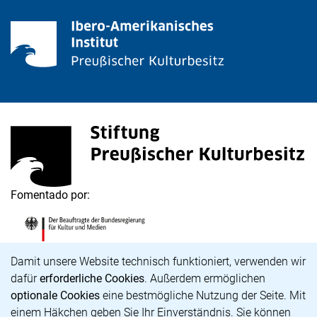
<span lang="de">Stiftung Preußischer Kulturbesitz</s
(link externo, abre uma nova janela)
Fomentado por:
<span lang="de">Die Beauftragte der Bundesregierung
(link externo, abre uma nova janela)
Aviso de cookies
Damit unsere Website technisch funktioniert, verwenden wir
dafür
erforderliche Cookies
. Außerdem ermöglichen
optionale Cookies
eine bestmögliche Nutzung der Seite. Mit
Carreira profissional
einem Häkchen geben Sie Ihr Einverständnis. Sie können
Acessibilidade