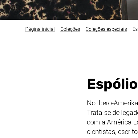
Página inicial
–
Coleções
–
Coleções especiais
–
Es
Espóli
No
Ibero-Amerika
Trata-se de lega
com a América Lat
cientistas, escrit