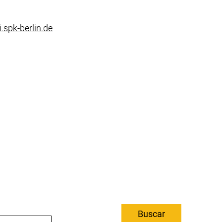
(abre seu cliente de e-mail)
i.spk-berlin.de
(inicia uma chamada telefônica se o seu dispositivo permit
Buscar