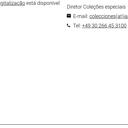
 janela), (este arquivo não é acessível)
igitalização
está disponível
Área de trabalho:
Diretor Coleções especiais
E-mail:
colecciones​(at)​ia
Tel:
+49 30 266 45 3100