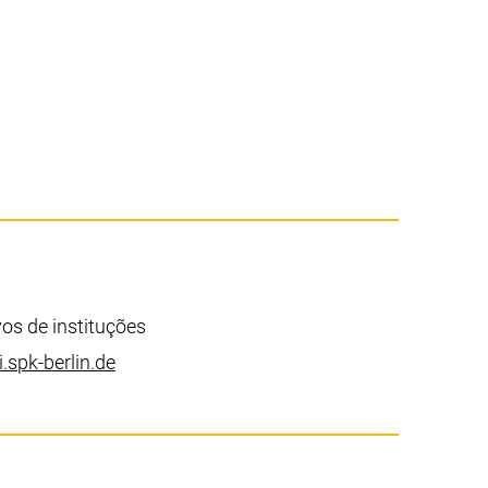
vos de instituções
(abre seu cliente de e-mail)
i.spk-berlin.de
(inicia uma chamada telefônica se o seu dispositivo permit