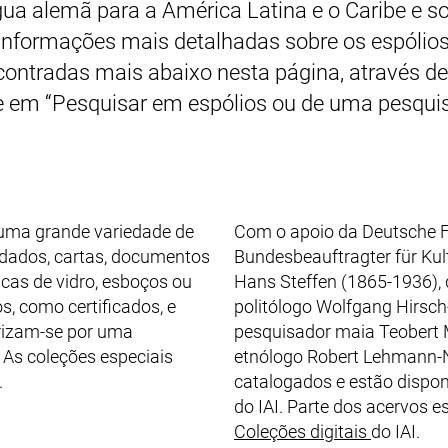
gua alemã para a América Latina e o Caribe e s
 Informações mais detalhadas sobre os espólio
contradas mais abaixo nesta página, através d
e em “Pesquisar em espólios ou de uma pesquis
 uma grande variedade de
Com o apoio da
Deutsche 
e dados, cartas, documentos
Bundesbeauftragter für Ku
acas de vidro, esboços ou
Hans Steffen (1865-1936),
, como certificados, e
politólogo Wolfgang Hirsch
rizam-se por uma
pesquisador maia Teobert M
. As coleções especiais
etnólogo Robert Lehmann-
.
catalogados e estão dispon
do IAI. Parte dos acervos e
(link exte
Coleções digitais
do IAI.