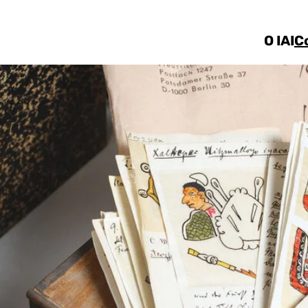
Ir direto ao conteúdo
O IAI
C