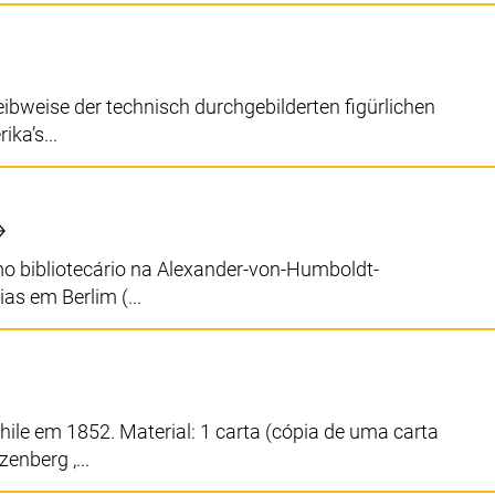
eibweise der technisch durchgebilderten figürlichen
ka’s...
o bibliotecário na Alexander-von-Humboldt-
s em Berlim (...
le em 1852. Material: 1 carta (cópia de uma carta
nberg ,...