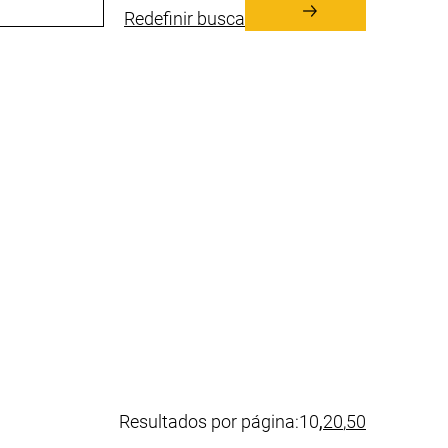
Redefinir busca
(valor atual)
Resultados por página:
10
,
20
,
50