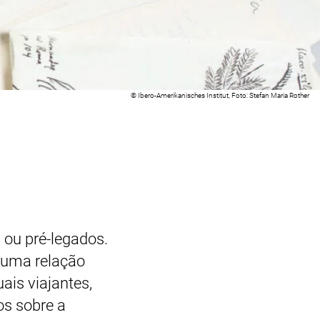
Informações legais sobre a imagem decorativa:
©
Ibero-Amerikanisches Institut, Foto: Stefan Maria Rother
 ou pré-legados.
lguma relação
ais viajantes,
vos sobre a