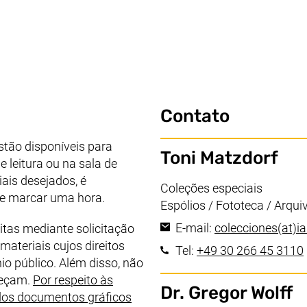
Contato
estão disponíveis para
Toni Matzdorf
 leitura ou na sala de
iais desejados, é
Área de trabalho:
Coleções especiais
e marcar uma hora.
Espólios / Fototeca / Arqui
E-mail:
colecciones​(at)​ia
itas mediante solicitação
 materiais cujos direitos
Tel:
+49 30 266 45 3110
io público. Além disso, não
peçam.
Por respeito às
Dr. Gregor Wolff
ados documentos gráficos