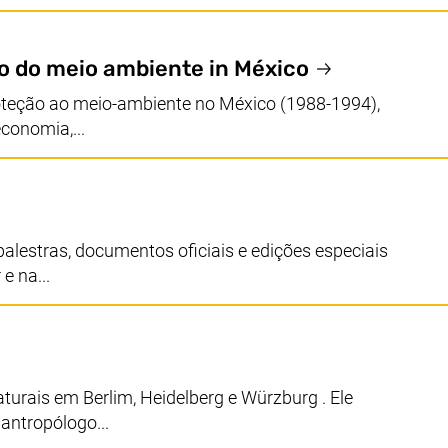
o do meio ambiente in México
roteção ao meio-ambiente no México (1988-1994),
economia,...
 palestras, documentos oficiais e edições especiais
e na...
turais em Berlim, Heidelberg e Würzburg . Ele
antropólogo...