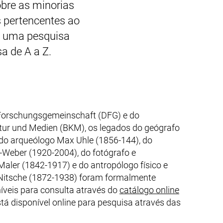
obre as minorias
s pertencentes ao
e uma pesquisa
a de A a Z.
Forschungsgemeinschaft (DFG)
e do
ltur und Medien (BKM)
, os legados do geógrafo
 do arqueólogo Max Uhle (1856-144), do
-Weber (1920-2004), do fotógrafo e
aler (1842-1917) e do antropólogo físico e
Nitsche (1872-1938) foram formalmente
(link exter
íveis para consulta através do
catálogo online
stá disponível online para pesquisa através das
rno, abre uma nova janela)