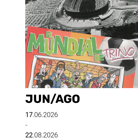
JUN/​AGO
17
.06.2026
-
22
.08.2026