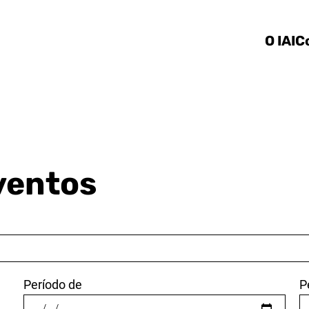
Ir direto ao conteúdo
O IAI
C
ventos
Período de
P