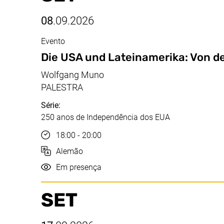
08
.09.2026
Evento
set, 08.09.2026
Die USA und Lateinamerika: Von d
Wolfgang Muno
PALESTRA
Série:
250 anos de Independência dos EUA
Hora
18:00 - 20:00
Idioma
Alemão
Realização
Em presença
SET