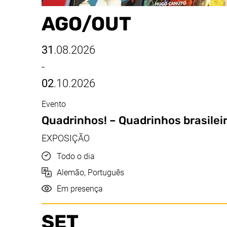
AGO/​OUT
31
.08.2026
-
02
.10.2026
Evento
ago/out, 31.08.2026 - 02.10.2026
Quadrinhos!
– Quadrinhos brasilei
EXPOSIÇÃO
Hora
Todo o dia
Idioma
Alemão, Português
Realização
Em presença
SET