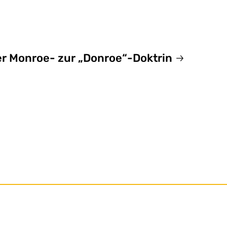
er
Monroe
- zur
„
Donroe
“
-Doktrin