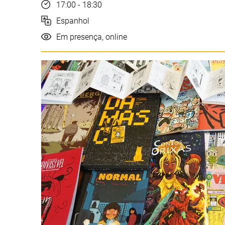
Hora
17:00 - 18:30
Idioma
Espanhol
Realização
Em presença, online