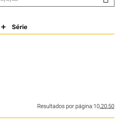
Série
(valor atual)
Resultados por página:
10
,
20
,
50