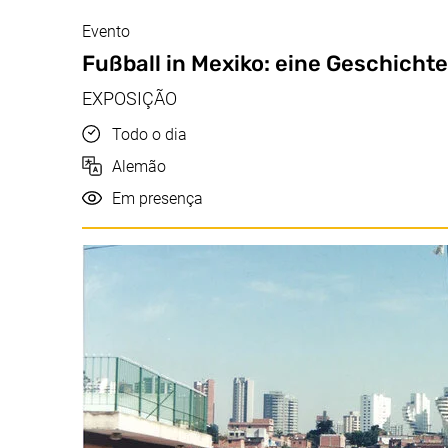
Evento
jun/ago, 17.06.2026 - 22.08.2026
Fußball in Mexiko: eine Geschichte
EXPOSIÇÃO
Hora
Todo o dia
Idioma
Alemão
Realização
Em presença