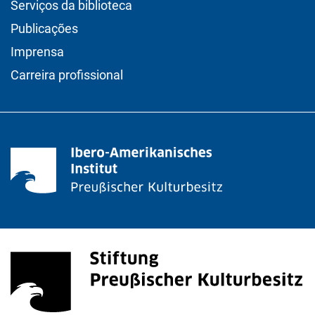
Serviços da biblioteca
Publicações
Imprensa
Carreira profissional
<span lang="de">Stiftung Preußischer Kulturbesitz</s
(link externo, abre uma nova janela)