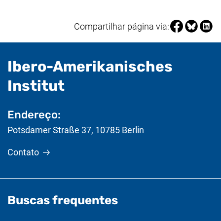
Compartilhar 
Compartil
Compa
Compartilhar página via:
Ibero-Amerikanisches
- Informações úteis
Institut
Endereço:
Potsdamer Straße 37
,
10785
Berlin
Contato
Buscas frequentes