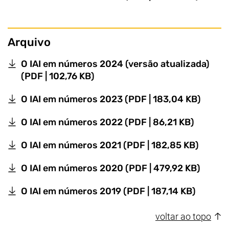
Arquivo
O IAI em números 2024 (versão atualizada)
(abre uma nova janela), (este a
(PDF | 102,76 KB)
(abre 
O IAI em números 2023
(PDF | 183,04 KB)
(abre um
O IAI em números 2022
(PDF | 86,21 KB)
(abre u
O IAI em números 2021
(PDF | 182,85 KB)
(abre 
O IAI em números 2020
(PDF | 479,92 KB)
(abre u
O IAI em números 2019
(PDF | 187,14 KB)
voltar ao topo