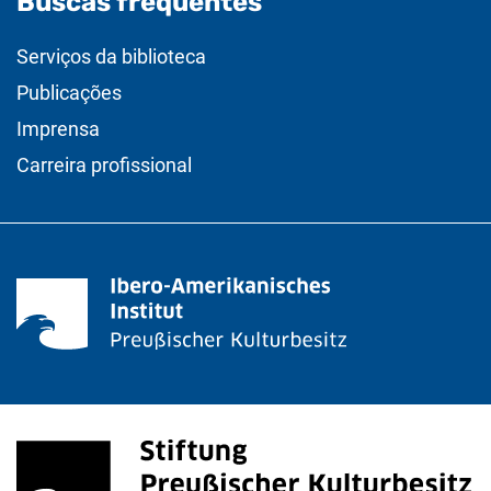
Buscas frequentes
Serviços da biblioteca
Publicações
Imprensa
Carreira profissional
<span lang="de">Stiftung Preußischer Kulturbesitz</s
(link externo, abre uma nova janela)