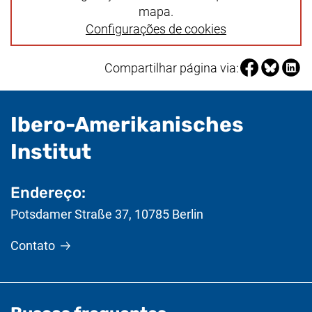
mapa.
Configurações de cookies
Compartilhar 
Compartil
Compa
Compartilhar página via:
Ibero-Amerikanisches
- Informações úteis
Institut
Endereço:
Potsdamer Straße 37
,
10785
Berlin
Contato