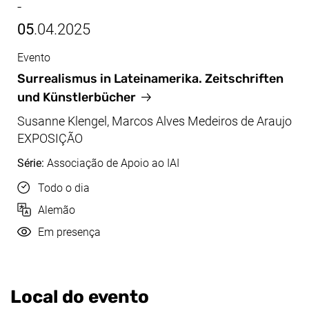
-
05
.04.2025
Evento
dez/abr, 12.12.2024 - 05.04.2025
Surrealismus in Lateinamerika. Zeitschriften
und Künstlerbücher
Susanne Klengel, Marcos Alves Medeiros de Araujo
EXPOSIÇÃO
Série:
Associação de Apoio ao IAI
Hora
Todo o dia
Idioma
Alemão
Realização
Em presença
Local do evento