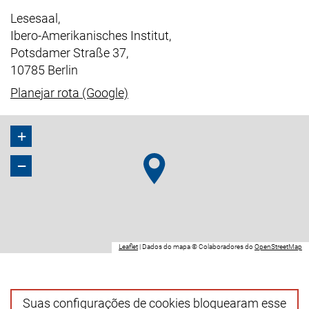
Lesesaal,
Ibero-Amerikanisches Institut,
Potsdamer Straße 37,
10785 Berlin
(link externo, abre uma nova janel
Planejar rota (Google)
+
−
(link externo, abre uma nova janela).
(l
Leaflet
|
Dados do mapa © Colaboradores do
OpenStreetMap
Suas configurações de cookies bloquearam esse