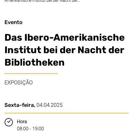
Amerikanische Institut bei der Nacht der…
Evento
Das Ibero-Amerikanische
Institut bei der Nacht der
Bibliotheken
EXPOSIÇÃO
Pontos principais
Data / Duração:
Sexta-feira,
04.04.2025
Hora
08:00 - 19:00