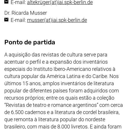
(abre seu cliente
E-mail:
altekrüger​(at)​iai.spk-berlin.de
Dr. Ricarda Musser
(abre seu cliente d
E-mail:
musser​(at)​iai.spk-berlin.de
Descrição
Ponto de partida
A aquisição das revistas de cultura serve para
acentuar o perfil e a expansão dos inventários
especiais do Instituto Ibero-Americano relativos à
cultura popular da América Latina e do Caribe. Nos
últimos 15 anos, amplos inventários de literatura
popular de diferentes países foram adquiridos com
recursos próprios; entre os quais estão a coleção
“Revistas de teatro e romance argentinos” com cerca
de 6.500 cadernos e a literatura de cordel brasileira,
que remonta à literatura popular do nordeste
brasileiro, com mais de 8.000 livretos. E ainda foram