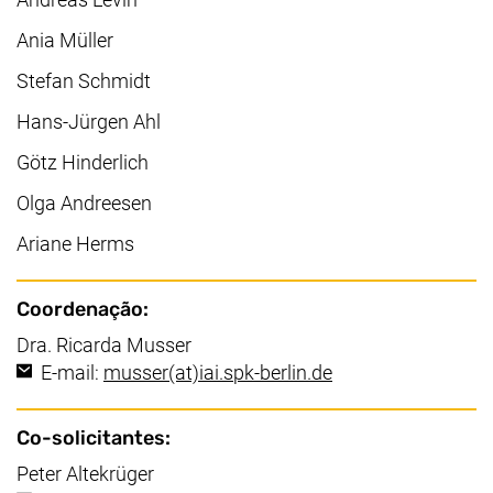
Ania Müller
Stefan Schmidt
Hans-Jürgen Ahl
Götz Hinderlich
Olga Andreesen
Ariane Herms
Coordenação:
Dra. Ricarda Musser
(abre seu cliente d
E-mail:
musser​(at)​iai.spk-berlin.de
Co-solicitantes:
Peter Altekrüger