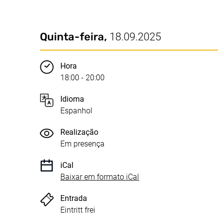
Data / Duração:
Pontos principais
Quinta-feira,
18.09.2025
Hora
18:00 - 20:00
Idioma
Espanhol
Realização
Em presença
iCal
, 1 KB (abre uma nova 
Baixar em formato iCal
Entrada
Eintritt frei