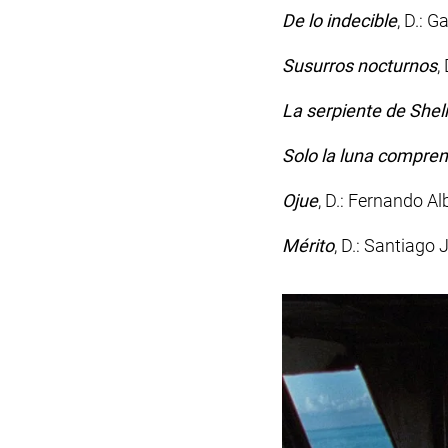
De lo indecible
, D.: 
Susurros nocturnos
,
La serpiente de She
Solo la luna compre
Ojue
, D.: Fernando A
Mérito
, D.: Santiago