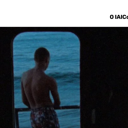
Ir direto ao conteúdo
O IAI
C