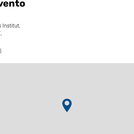
evento
Institut,
,
(link externo, abre uma nova janela)
)