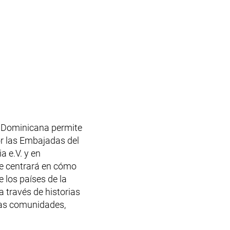
a Dominicana permite
or las Embajadas del
 e.V. y en
 se centrará en cómo
e los países de la
 través de historias
 las comunidades,