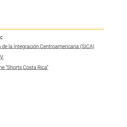
:
(link externo, 
 de la Integración Centroamericana (SICA)
(link externo, abre uma nova janela)
V.
(link externo, abre uma nova janela)
ine “Shorts Costa Rica”