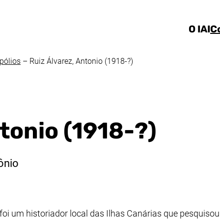
Ir direto ao conteúdo
O IAI
C
pólios
–
Ruiz Álvarez, Antonio (1918-?)
tonio (1918-?)
ônio
foi um historiador local das Ilhas Canárias que pesquisou