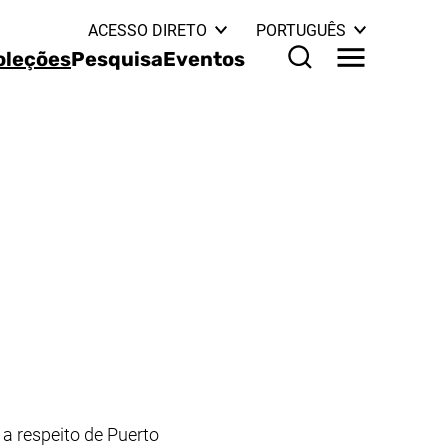
: MAIS OPÇÕE
ACESSO DIRETO
PORTUGUÊS
oleções
Pesquisa
Eventos
Menu
Formulário de busca
 a respeito de Puerto