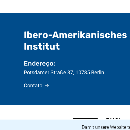
Ibero-Amerikanisches
- Informações 
Institut
Endereço:
Potsdamer Straße 37
,
10785
Berlin
Contato
<span lang="de">Stiftung
(link externo, abre uma n
Aviso de cookies
Damit unsere Website t