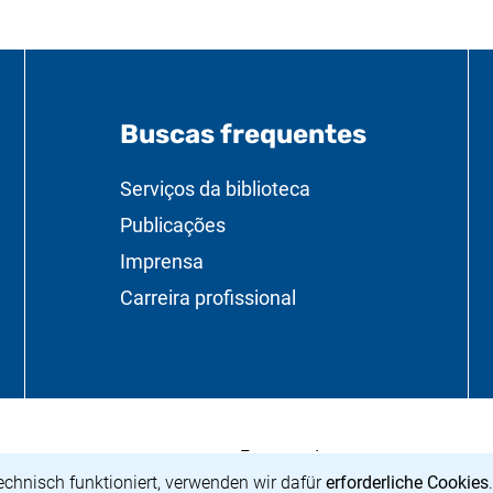
Buscas frequentes
úteis
Serviços da biblioteca
Publicações
Imprensa
Carreira profissional
<span lang="de
(link externo, 
Fomentado por:
 Preußischer Kulturbesitz</span>
ova janela)
echnisch funktioniert, verwenden wir dafür
erforderliche Cookies