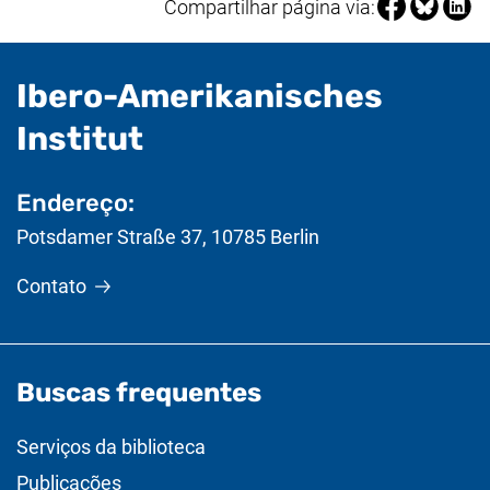
Compartilhar 
Compartil
Compa
Compartilhar página via:
Ibero-Amerikanisches
- Informações úteis
Institut
Endereço:
Potsdamer Straße 37
,
10785
Berlin
Contato
Buscas frequentes
Serviços da biblioteca
Publicações