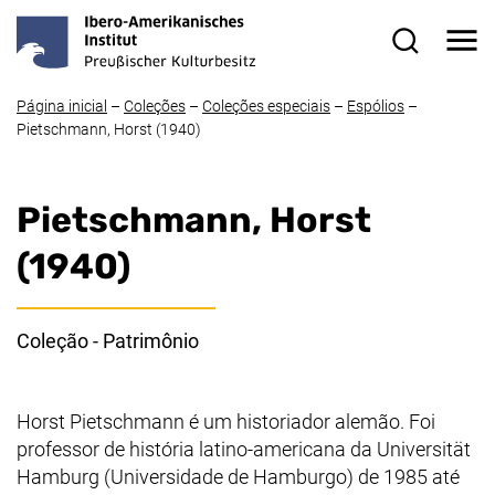
Ir direto ao conteúdo
Me
Formulário 
Página inicial
–
Coleções
–
Coleções especiais
–
Espólios
–
Pietschmann, Horst (1940)
Pietschmann, Horst
(1940)
Coleção - Patrimônio
Horst Pietschmann é um historiador alemão. Foi
professor de história latino-americana da Universität
Hamburg (Universidade de Hamburgo) de 1985 até