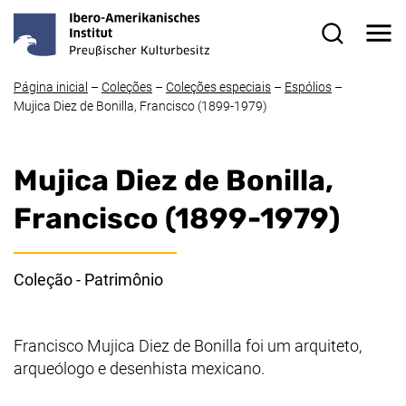
Ir direto ao conteúdo
Me
Formulário 
Página inicial
–
Coleções
–
Coleções especiais
–
Espólios
–
Mujica Diez de Bonilla, Francisco
(1899-1979)
Mujica Diez de Bonilla,
Francisco
(1899-1979)
Coleção - Patrimônio
Francisco Mujica Diez de Bonilla
foi um arquiteto,
arqueólogo e desenhista mexicano.