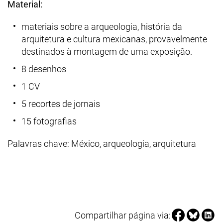
Material:
materiais sobre a arqueologia, história da
arquitetura e cultura mexicanas, provavelmente
destinados à montagem de uma exposição.
8 desenhos
1 CV
5 recortes de jornais
15 fotografias
Palavras chave: México, arqueologia, arquitetura
Compartilhar 
Compartil
Compa
Compartilhar página via: