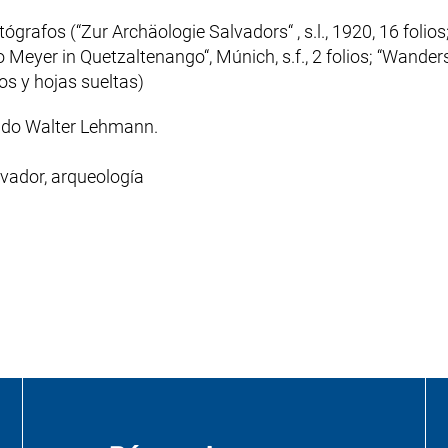
ógrafos (“Zur Archäologie Salvadors“ , s.l., 1920, 16 foli
 Meyer in Quetzaltenango“, Múnich, s.f., 2 folios; “Wander
rnos y hojas sueltas)
ado Walter Lehmann.
lvador, arqueología