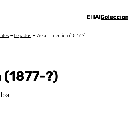
Ir directamente al contenido
El IAI
Coleccio
iales
–
Legados
–
Weber, Friedrich (1877-?)
 (1877-?)
ados