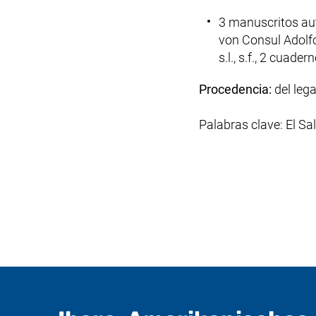
3 manuscritos aut
von Consul Adolfo
s.l., s.f., 2 cuade
Procedencia:
del leg
Palabras clave: El Sa