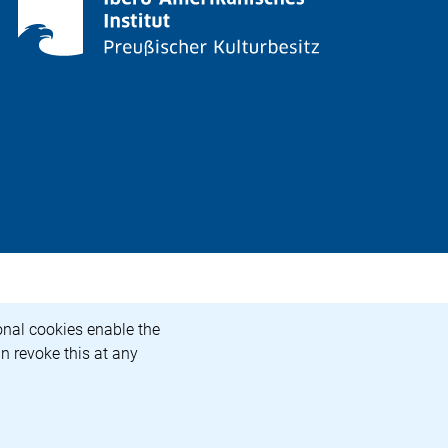
e">Die Beauftragte der Bundesregierung für Kultur und 
o, abre una nueva ventana)
ional cookies enable the
n revoke this at any