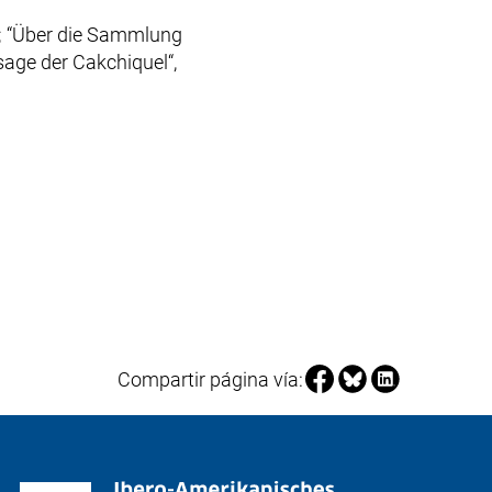
os; “Über die Sammlung
sage der Cakchiquel“,
Compartir página en F
Compartir página 
Compartir pág
Compartir página vía: