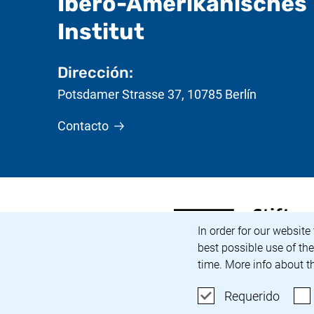
Ibero-Amerikanisches
- Información ú
Institut
Dirección:
Potsdamer Strasse 37
,
10785
Berlín
Contacto
<span lang="de">Stiftung
(enlace externo, abre un
Aviso de cookies
In order for our website
best possible use of th
time. More info about t
Acepta
Requerido