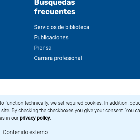
Búsquedas
frecuentes
til
Servicios de biblioteca
Publicaciones
Prensa
Carrera profesional
<span lang="d
(enlace extern
Patrocinado por:
 Preußischer Kulturbesitz</span>
a nueva ventana)
 to function technically, we set required cookies. In addition, opt
e site. By checking the checkboxes you give your consent. You ca
his in our
privacy policy
.
r cookies requeridas
: Aceptar contenido/cookies externas
Contenido externo