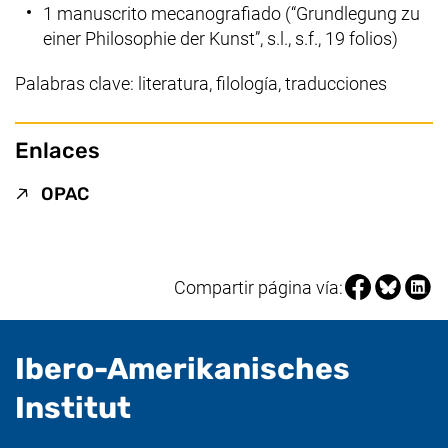
1 manuscrito mecanografiado (“
Grundlegung zu
einer Philosophie der Kunst”
, s.l., s.f., 19 folios)
Palabras clave: literatura, filología, traducciones
Enlaces
(enlace externo, abre una nueva ventana)
OPAC
Compartir pá
Compartir
Compa
Compartir página vía:
Ibero-Amerikanisches
- Información útil
Institut