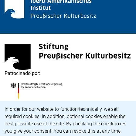
<span lang="de">Stiftung Preußischer Kulturbesitz</s
(enlace externo, abre una nueva ventana)
Patrocinado por:
<span lang="de">Die Beauftragte der Bundesregierung
(enlace externo, abre una nueva ventana)
Aviso de cookies
In order for our website to function technically, we set
required cookies. In addition, optional cookies enable the
Carrera profesional
best possible use of the site. By checking the checkboxes
Accesibilidad
you give your consent. You can revoke this at any time.
Aviso legal y política de privacidad