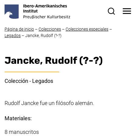
Ir directamente al contenido
Me
Formulario
Página de inicio
–
Colecciones
–
Colecciones especiales
–
Legados
–
Jancke, Rudolf
(?-?)
Jancke, Rudolf
(?-?)
Colección - Legados
Rudolf Jancke
fue un filósofo alemán.
Materiales:
8 manuscritos