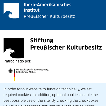
<span lang="de">Stiftung Preußischer Kulturbesitz</s
(enlace externo, abre una nueva ventana)
Patrocinado por:
<span lang="de">Die Beauftragte der Bundesregierung
(enlace externo, abre una nueva ventana)
Aviso de cookies
In order for our website to function technically, we set
required cookies. In addition, optional cookies enable the
Carrera profesional
best possible use of the site. By checking the checkboxes
Accesibilidad