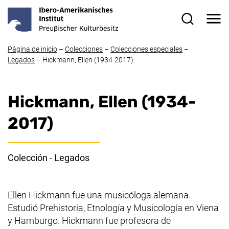
Ir directamente al contenido
Me
Formulario
Página de inicio
–
Colecciones
–
Colecciones especiales
–
Legados
–
Hickmann, Ellen
(1934-2017)
Hickmann, Ellen
(1934-
2017)
Colección - Legados
Ellen Hickmann
fue una musicóloga alemana.
Estudió Prehistoria, Etnología y Musicología en Viena
y Hamburgo.
Hickmann
fue profesora de