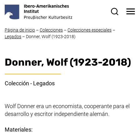
Ir directamente al contenido
Me
Formulario
Página de inicio
–
Colecciones
–
Colecciones especiales
–
Legados
–
Donner, Wol
f (1923-2018)
Donner, Wol
f (1923-2018)
Colección - Legados
Wolf Donner
era un economista, cooperante para el
desarrollo y escritor independiente alemán.
Materiales: