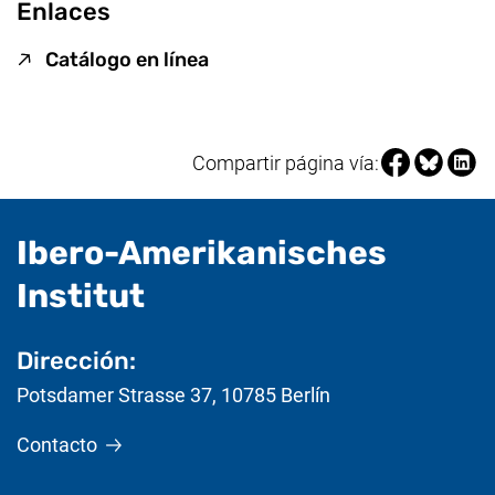
Enlaces
(enlace externo, abre una nue
Catálogo en línea
Compartir pá
Compartir
Compa
Compartir página vía:
Ibero-Amerikanisches
- Información útil
Institut
Dirección:
Potsdamer Strasse 37
,
10785
Berlín
Contacto